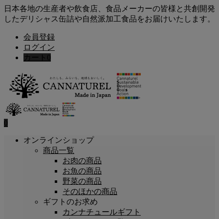
日本各地の生産者や飲食店、食品メーカーの皆様と共創開発
したデリシャス缶詰や自然派加工食品をお届けいたします。
会員登録
ログイン
カート
0
0
オンラインショップ
商品一覧
お肉の商品
お魚の商品
野菜の商品
そのほかの商品
ギフトのお求め
カンナチュールギフト