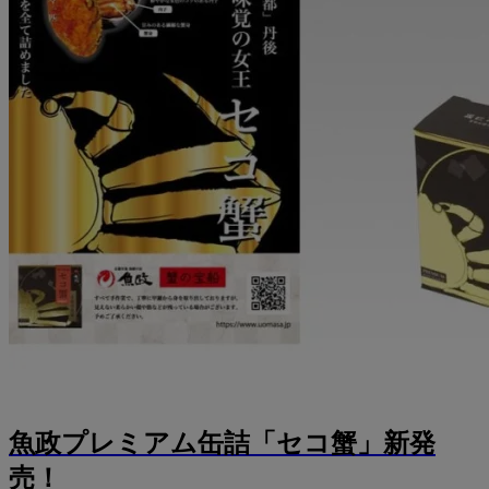
魚政プレミアム缶詰「セコ蟹」新発
売！