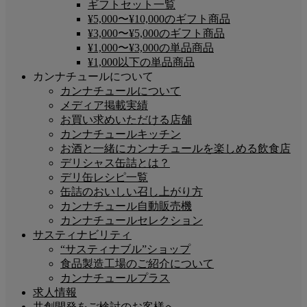
ギフトセット一覧
¥5,000〜¥10,000のギフト商品
¥3,000〜¥5,000のギフト商品
¥1,000〜¥3,000の単品商品
¥1,000以下の単品商品
カンナチュールについて
カンナチュールについて
メディア掲載実績
お買い求めいただける店舗
カンナチュールキッチン
お酒と一緒にカンナチュールを楽しめる飲食店
デリシャス缶詰とは？
デリ缶レシピ一覧
缶詰のおいしい召し上がり方
カンナチュール自動販売機
カンナチュールセレクション
サスティナビリティ
“サスティナブル”ショップ
食品製造工場のご紹介について
カンナチュールプラス
求人情報
共創開発をご検討のお客様へ