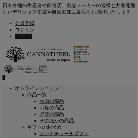
日本各地の生産者や飲食店、食品メーカーの皆様と共創開発
したデリシャス缶詰や自然派加工食品をお届けいたします。
会員登録
ログイン
カート
0
0
オンラインショップ
商品一覧
お肉の商品
お魚の商品
野菜の商品
そのほかの商品
ギフトのお求め
カンナチュールギフト