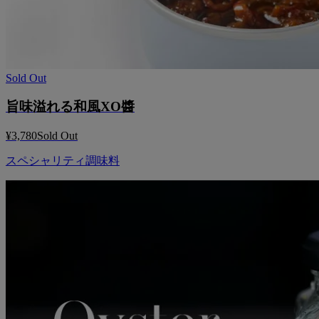
Sold Out
旨味溢れる和風XO醬
¥3,780
Sold Out
スペシャリティ調味料