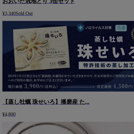
おおいた冠地どり 3缶セット
¥3,340
Sold Out
【蒸し牡蠣 珠せいろ】播磨産 た...
¥4,800