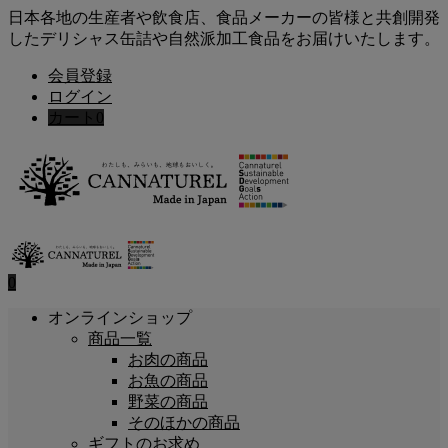
日本各地の生産者や飲食店、食品メーカーの皆様と共創開発
したデリシャス缶詰や自然派加工食品をお届けいたします。
会員登録
ログイン
カート
0
0
オンラインショップ
商品一覧
お肉の商品
お魚の商品
野菜の商品
そのほかの商品
ギフトのお求め