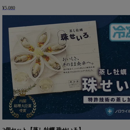
¥5,080
2個セット【蒸し牡蠣 珠せいろ】...