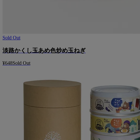
Sold Out
淡路かくし玉あめ色炒め玉ねぎ
¥648
Sold Out