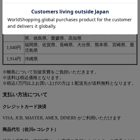
1,180円
宮城県、山形県、福島県
茨城県、栃木県、群馬県、埼玉県、千葉県、東京都、神
1,040円
奈川県、新潟県、山梨県、長野県
福井県、石川県、富山県、静岡県、愛知県、岐阜県、三
重県、和歌山県、滋賀県、奈良県、京都府、大阪府、兵
910円
庫県、岡山県、広島県、鳥取県、島根県、山口県、香川
県、徳島県、愛媛県、高知県
福岡県、佐賀県、長崎県、大分県、熊本県、宮崎県、鹿
1,040円
児島県
1,914円
沖縄県
※離島について別途実費をご負担いただきます。
※送料は税込価格となります。
※税込1万円以上お買い上げの方は１配送先が送料無料となります。
支払い方法について
クレジットカード決済
VISA, JCB, MASTER, AMEX, DINERS がご利用いただけます
商品代引（佐川e-コレクト）