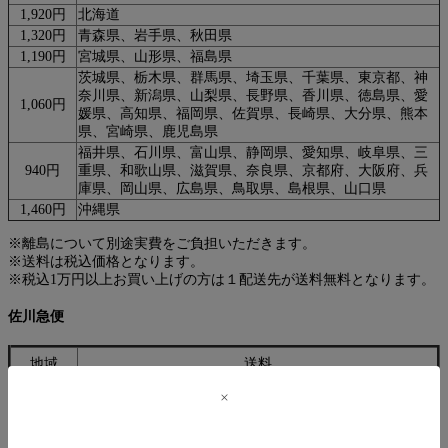
1,920円
北海道
1,320円
青森県、岩手県、秋田県
1,190円
宮城県、山形県、福島県
茨城県、栃木県、群馬県、埼玉県、千葉県、東京都、神
奈川県、新潟県、山梨県、長野県、香川県、徳島県、愛
1,060円
媛県、高知県、福岡県、佐賀県、長崎県、大分県、熊本
県、宮崎県、鹿児島県
福井県、石川県、富山県、静岡県、愛知県、岐阜県、三
940円
重県、和歌山県、滋賀県、奈良県、京都府、大阪府、兵
庫県、岡山県、広島県、鳥取県、島根県、山口県
1,460円
沖縄県
※離島について別途実費をご負担いただきます。
※送料は税込価格となります。
※税込1万円以上お買い上げの方は１配送先が送料無料となります。
佐川急便
地域
送料
1,820円
北海道
1,300円
青森県、岩手県、秋田県