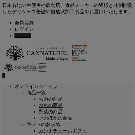
日本各地の生産者や飲食店、食品メーカーの皆様と共創開発
したデリシャス缶詰や自然派加工食品をお届けいたします。
会員登録
ログイン
カート
0
0
オンラインショップ
商品一覧
お肉の商品
お魚の商品
野菜の商品
そのほかの商品
ギフトのお求め
カンナチュールギフト