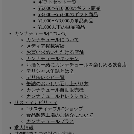
ギフトセット一覧
¥5,000〜¥10,000のギフト商品
¥3,000〜¥5,000のギフト商品
¥1,000〜¥3,000の単品商品
¥1,000以下の単品商品
カンナチュールについて
カンナチュールについて
メディア掲載実績
お買い求めいただける店舗
カンナチュールキッチン
お酒と一緒にカンナチュールを楽しめる飲食店
デリシャス缶詰とは？
デリ缶レシピ一覧
缶詰のおいしい召し上がり方
カンナチュール自動販売機
カンナチュールセレクション
サスティナビリティ
“サスティナブル”ショップ
食品製造工場のご紹介について
カンナチュールプラス
求人情報
共創開発をご検討のお客様へ