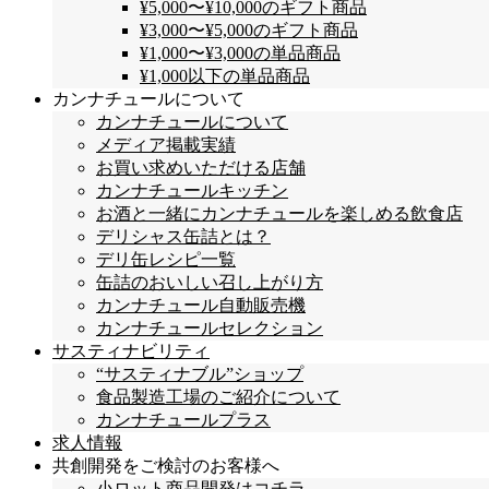
¥5,000〜¥10,000のギフト商品
¥3,000〜¥5,000のギフト商品
¥1,000〜¥3,000の単品商品
¥1,000以下の単品商品
カンナチュールについて
カンナチュールについて
メディア掲載実績
お買い求めいただける店舗
カンナチュールキッチン
お酒と一緒にカンナチュールを楽しめる飲食店
デリシャス缶詰とは？
デリ缶レシピ一覧
缶詰のおいしい召し上がり方
カンナチュール自動販売機
カンナチュールセレクション
サスティナビリティ
“サスティナブル”ショップ
食品製造工場のご紹介について
カンナチュールプラス
求人情報
共創開発をご検討のお客様へ
小ロット商品開発はコチラ