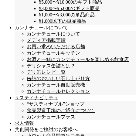
¥5,000〜¥10,000のギフト商品
¥3,000〜¥5,000のギフト商品
¥1,000〜¥3,000の単品商品
¥1,000以下の単品商品
カンナチュールについて
カンナチュールについて
メディア掲載実績
お買い求めいただける店舗
カンナチュールキッチン
お酒と一緒にカンナチュールを楽しめる飲食店
デリシャス缶詰とは？
デリ缶レシピ一覧
缶詰のおいしい召し上がり方
カンナチュール自動販売機
カンナチュールセレクション
サスティナビリティ
“サスティナブル”ショップ
食品製造工場のご紹介について
カンナチュールプラス
求人情報
共創開発をご検討のお客様へ
小ロット商品開発はコチラ