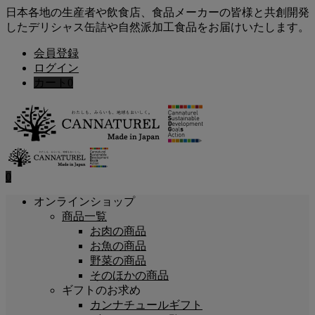
日本各地の生産者や飲食店、食品メーカーの皆様と共創開発
したデリシャス缶詰や自然派加工食品をお届けいたします。
会員登録
ログイン
カート
0
0
オンラインショップ
商品一覧
お肉の商品
お魚の商品
野菜の商品
そのほかの商品
ギフトのお求め
カンナチュールギフト