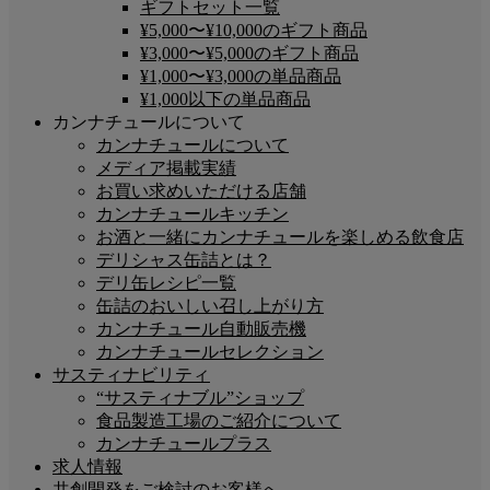
ギフトセット一覧
¥5,000〜¥10,000のギフト商品
¥3,000〜¥5,000のギフト商品
¥1,000〜¥3,000の単品商品
¥1,000以下の単品商品
カンナチュールについて
カンナチュールについて
メディア掲載実績
お買い求めいただける店舗
カンナチュールキッチン
お酒と一緒にカンナチュールを楽しめる飲食店
デリシャス缶詰とは？
デリ缶レシピ一覧
缶詰のおいしい召し上がり方
カンナチュール自動販売機
カンナチュールセレクション
サスティナビリティ
“サスティナブル”ショップ
食品製造工場のご紹介について
カンナチュールプラス
求人情報
共創開発をご検討のお客様へ