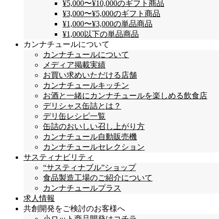
¥5,000〜¥10,000のギフト商品
¥3,000〜¥5,000のギフト商品
¥1,000〜¥3,000の単品商品
¥1,000以下の単品商品
カンナチュールについて
カンナチュールについて
メディア掲載実績
お買い求めいただける店舗
カンナチュールキッチン
お酒と一緒にカンナチュールを楽しめる飲食店
デリシャス缶詰とは？
デリ缶レシピ一覧
缶詰のおいしい召し上がり方
カンナチュール自動販売機
カンナチュールセレクション
サスティナビリティ
“サスティナブル”ショップ
食品製造工場のご紹介について
カンナチュールプラス
求人情報
共創開発をご検討のお客様へ
小ロット商品開発はコチラ