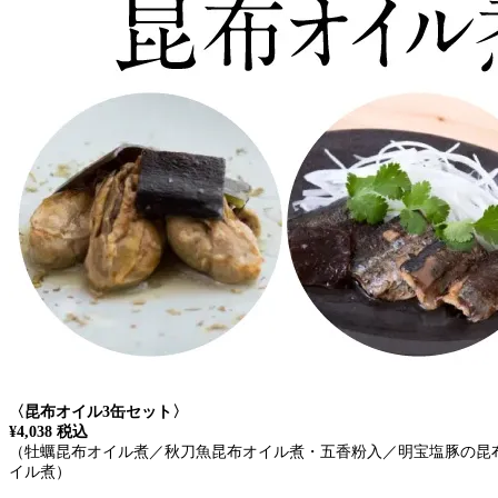
〈昆布オイル3缶セット〉
¥4,038 税込
（牡蠣昆布オイル煮／秋刀魚昆布オイル煮・五香粉入／明宝塩豚の昆
イル煮）