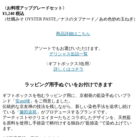
〈お料理アップグレードセット〉
¥3,240 税込
（牡蠣みそ OYSTER PASTE／ナスのタプナード／あめ色炒め玉ねぎ
商品詳細はこちら
アソートでもお選びいただけます。
デリシャス缶詰一覧
〈ギフトボックス3缶用〉
詳しくはコチラ
ラッピング用手ぬぐいをお付けできます
ギフトボックスを包むラッピング用に、京都発の藍染手ぬぐいブラ
ンド「
安and堵
」をご用意しました。
伝統的な京友禅の技法を残しながら、新しい染色手法を追求し続け
ている「
藤田染苑
」がプロデュースするブランドです。
アーティストやクリエイターたちとコラボしたデザインを、天然藍
を原料を使用し手捺染で柄付けする独自の”藍捺染 “で染め上げてい
ます。