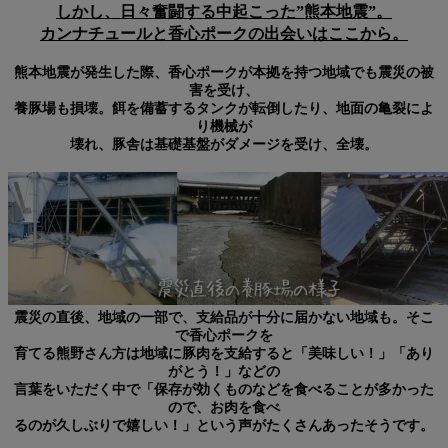
しかし、日々奮闘する中起こった”熊本地震”。
カンナチュールと香心ポークの出会いはここから
。
熊本地震が発生した際、香心ポークが本拠を持つ地域でも震災の被
害を受け、
養豚場も損壊。餌を備蓄するタンクが転倒したり、地面の亀裂によ
り機械が
壊れ、豚舎は基礎基盤がダメージを受け、全壊。
震災の直後、地域の一部で、支給品が十分に届かない地域も。そこ
で香心ポークを
育てる熊野さん方は地域に豚肉を支給すると「美味しい！」「あり
がとう！」などの
言葉をいただく中で「保存が効くものなどを食べることが多かった
ので、お肉を食べ
るのが久しぶりで嬉しい！」という声がたくさんあったそうです。