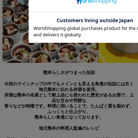
熊本らしさがつまった缶詰
今回のラインナップの中でもメインとも言える角煮の缶詰には古く
地元熊本に伝わる赤酒を使用。
赤酒は熊本の名産として献上品にも使われた歴史があるお酒で、上
品な甘みや芳醇な
香りなどが特徴です。料理に用いることで、たんぱく質を固めず、
ふっくらと仕上がり、
熊本らしい角煮になっております。
地元熊本の料理人監修のレシピ