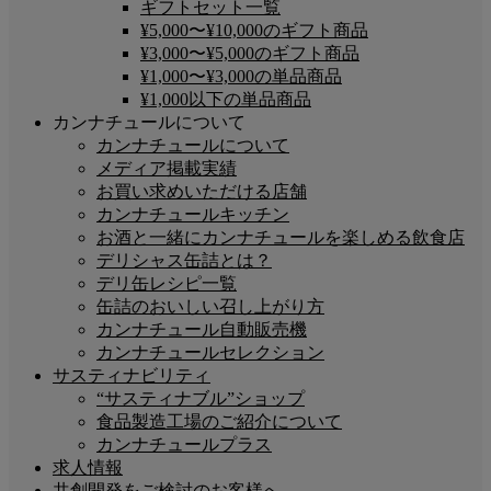
ギフトセット一覧
¥5,000〜¥10,000のギフト商品
¥3,000〜¥5,000のギフト商品
¥1,000〜¥3,000の単品商品
¥1,000以下の単品商品
カンナチュールについて
カンナチュールについて
メディア掲載実績
お買い求めいただける店舗
カンナチュールキッチン
お酒と一緒にカンナチュールを楽しめる飲食店
デリシャス缶詰とは？
デリ缶レシピ一覧
缶詰のおいしい召し上がり方
カンナチュール自動販売機
カンナチュールセレクション
サスティナビリティ
“サスティナブル”ショップ
食品製造工場のご紹介について
カンナチュールプラス
求人情報
共創開発をご検討のお客様へ