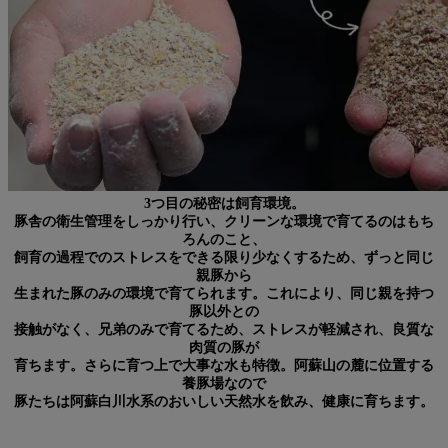
3つ目の秘密は
飼育環境
。
豚舎の衛生管理をしっかり行い、クリーンな環境で育てるのはもち
ろんのこと、
飼育の過程でのストレスをできる限り少なくするため、ずっと同じ
親豚から
生まれた豚のみの環境で育てられます。これにより、同じ親を持つ
豚以外との
接触がなく、兄弟のみで育てるため、ストレスが軽減され、良質な
肉質の豚が
育ちます。さらに育つ上で大事な水も特徴。阿蘇山の麓に位置する
養豚場なので
豚たちは阿蘇白川水系のおいしい天然水を飲み、健康に育ちます。