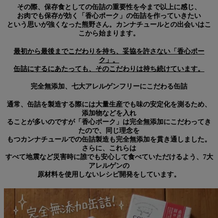
その際、保存食としての缶詰の重要性を今まで以上に感じ、
お肉でも保存が効く「香心ポーク」の缶詰を作っていきたい
という思いが強くなった熊野さん。カンナチュールとの出会いはこ
こから始まります。
最初から最後までこだわりを持ち、妥協を許さない「香心ポー
ク」。
缶詰にするにあたっても、そのこだわりは持ち続けています。
完全無添加、七大アレルゲンフリーにこだわる缶詰
通常、缶詰を製造する際には大量生産でも味の安定化を測るため、
添加物などを入れ
ることが多いのですが「香心ポーク」は完全無添加にこだわってき
たので、同じ理念を
もつカンナチュールでの缶詰製造も完全無添加を貫き通しました。
さらに、これらは
すべて地震など災害時に誰でも安心して食べていただけるよう、7大
アレルゲンの
原材料を使用しないレシピ開発をしています。