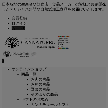
日本各地の生産者や飲食店、食品メーカーの皆様と共創開発
したデリシャス缶詰や自然派加工食品をお届けいたします。
会員登録
ログイン
カート
0
0
オンラインショップ
商品一覧
お肉の商品
お魚の商品
野菜の商品
そのほかの商品
ギフトのお求め
カンナチュールギフト