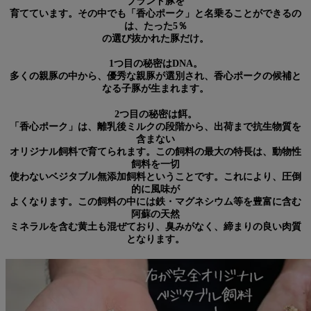
ブランド豚を
育てています。その中でも「香心ポーク」と名乗ることができるの
は、たった5％
の選び抜かれた豚だけ。
1つ目の秘密はDNA。
多くの親豚の中から、優秀な親豚が選別され、香心ポークの候補と
なる子豚が生まれます。
2つ目の秘密は餌。
「香心ポーク」は、離乳後ミルクの段階から、出荷まで抗生物質を
含まない
オリジナル飼料で育てられます。この飼料の最大の特長は、動物性
飼料を一切
使わないベジタブル無添加飼料ということです。これにより、圧倒
的に風味が
よくなります。この飼料の中には鉄・マグネシウム等を豊富に含む
阿蘇の天然
ミネラルを含む黄土も混ぜており、臭みがなく、締まりの良い肉質
となります。