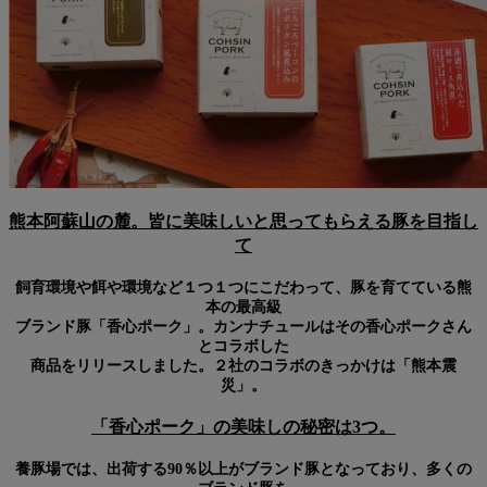
熊本阿蘇山の麓。皆に美味しいと思ってもらえる豚を目指し
て
飼育環境や餌や環境など１つ１つにこだわって、豚を育てている熊
本の最高級
ブランド豚「香心ポーク」。カンナチュールはその香心ポークさん
とコラボした
商品をリリースしました。２社のコラボのきっかけは「熊本震
災」。
「香心ポーク」の美味しの秘密は3つ。
養豚場では、出荷する90％以上がブランド豚となっており、多くの