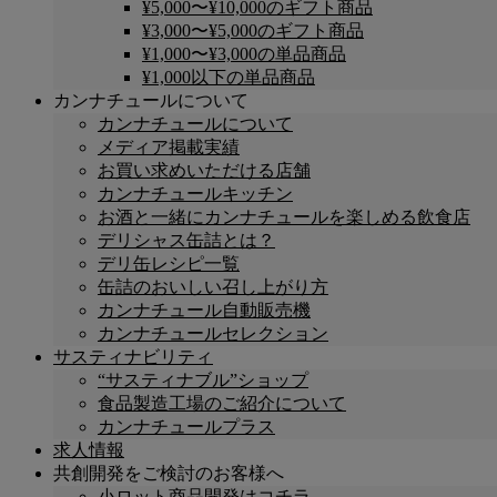
¥5,000〜¥10,000のギフト商品
¥3,000〜¥5,000のギフト商品
¥1,000〜¥3,000の単品商品
¥1,000以下の単品商品
カンナチュールについて
カンナチュールについて
メディア掲載実績
お買い求めいただける店舗
カンナチュールキッチン
お酒と一緒にカンナチュールを楽しめる飲食店
デリシャス缶詰とは？
デリ缶レシピ一覧
缶詰のおいしい召し上がり方
カンナチュール自動販売機
カンナチュールセレクション
サスティナビリティ
“サスティナブル”ショップ
食品製造工場のご紹介について
カンナチュールプラス
求人情報
共創開発をご検討のお客様へ
小ロット商品開発はコチラ