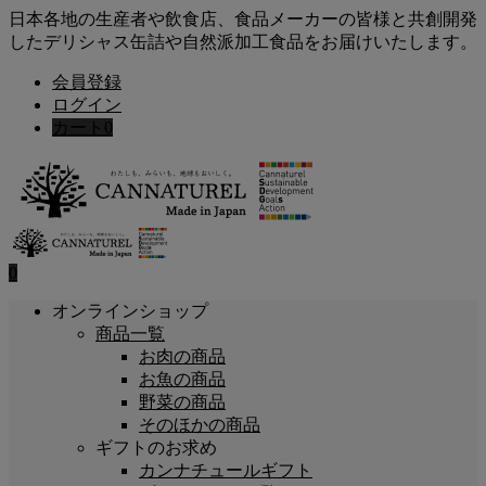
日本各地の生産者や飲食店、食品メーカーの皆様と共創開発
したデリシャス缶詰や自然派加工食品をお届けいたします。
会員登録
ログイン
カート
0
0
オンラインショップ
商品一覧
お肉の商品
お魚の商品
野菜の商品
そのほかの商品
ギフトのお求め
カンナチュールギフト