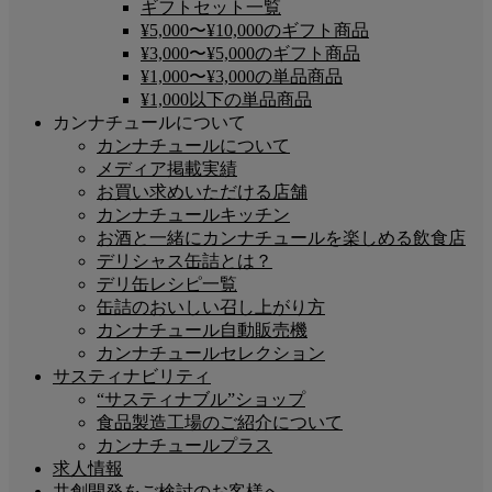
ギフトセット一覧
¥5,000〜¥10,000のギフト商品
¥3,000〜¥5,000のギフト商品
¥1,000〜¥3,000の単品商品
¥1,000以下の単品商品
カンナチュールについて
カンナチュールについて
メディア掲載実績
お買い求めいただける店舗
カンナチュールキッチン
お酒と一緒にカンナチュールを楽しめる飲食店
デリシャス缶詰とは？
デリ缶レシピ一覧
缶詰のおいしい召し上がり方
カンナチュール自動販売機
カンナチュールセレクション
サスティナビリティ
“サスティナブル”ショップ
食品製造工場のご紹介について
カンナチュールプラス
求人情報
共創開発をご検討のお客様へ