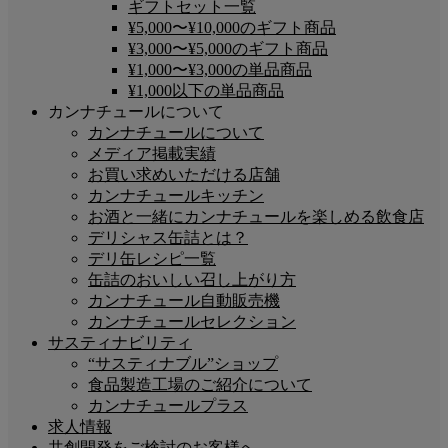
ギフトセット一覧
¥5,000〜¥10,000のギフト商品
¥3,000〜¥5,000のギフト商品
¥1,000〜¥3,000の単品商品
¥1,000以下の単品商品
カンナチュールについて
カンナチュールについて
メディア掲載実績
お買い求めいただける店舗
カンナチュールキッチン
お酒と一緒にカンナチュールを楽しめる飲食店
デリシャス缶詰とは？
デリ缶レシピ一覧
缶詰のおいしい召し上がり方
カンナチュール自動販売機
カンナチュールセレクション
サスティナビリティ
“サスティナブル”ショップ
食品製造工場のご紹介について
カンナチュールプラス
求人情報
共創開発をご検討のお客様へ