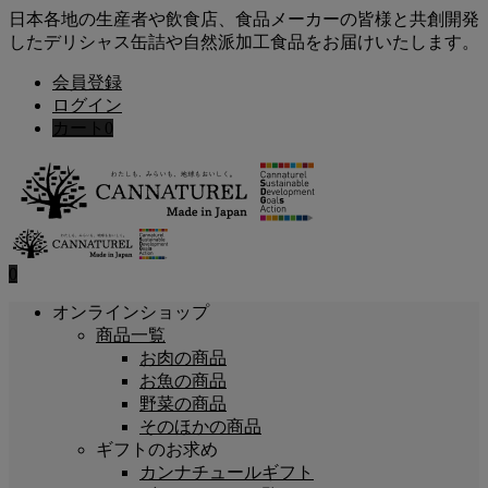
日本各地の生産者や飲食店、食品メーカーの皆様と共創開発
したデリシャス缶詰や自然派加工食品をお届けいたします。
会員登録
ログイン
カート
0
0
オンラインショップ
商品一覧
お肉の商品
お魚の商品
野菜の商品
そのほかの商品
ギフトのお求め
カンナチュールギフト