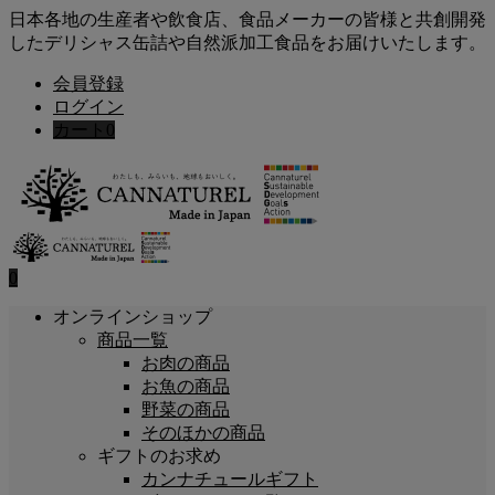
日本各地の生産者や飲食店、食品メーカーの皆様と共創開発
したデリシャス缶詰や自然派加工食品をお届けいたします。
会員登録
ログイン
カート
0
0
オンラインショップ
商品一覧
お肉の商品
お魚の商品
野菜の商品
そのほかの商品
ギフトのお求め
カンナチュールギフト