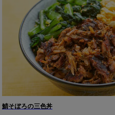
鯖そぼろの三色丼