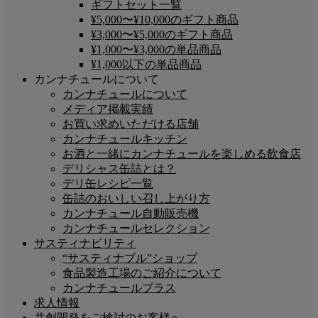
ギフトセット一覧
¥5,000〜¥10,000のギフト商品
¥3,000〜¥5,000のギフト商品
¥1,000〜¥3,000の単品商品
¥1,000以下の単品商品
カンナチュールについて
カンナチュールについて
メディア掲載実績
お買い求めいただける店舗
カンナチュールキッチン
お酒と一緒にカンナチュールを楽しめる飲食店
デリシャス缶詰とは？
デリ缶レシピ一覧
缶詰のおいしい召し上がり方
カンナチュール自動販売機
カンナチュールセレクション
サスティナビリティ
“サスティナブル”ショップ
食品製造工場のご紹介について
カンナチュールプラス
求人情報
共創開発をご検討のお客様へ