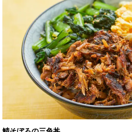
鯖そぼろの三色丼