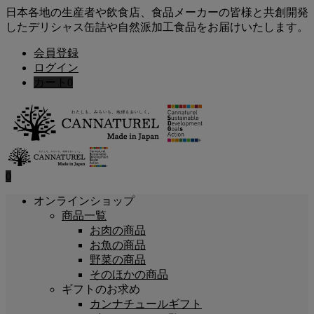
日本各地の生産者や飲食店、食品メーカーの皆様と共創開発
したデリシャス缶詰や自然派加工食品をお届けいたします。
会員登録
ログイン
カート
0
0
オンラインショップ
商品一覧
お肉の商品
お魚の商品
野菜の商品
そのほかの商品
ギフトのお求め
カンナチュールギフト