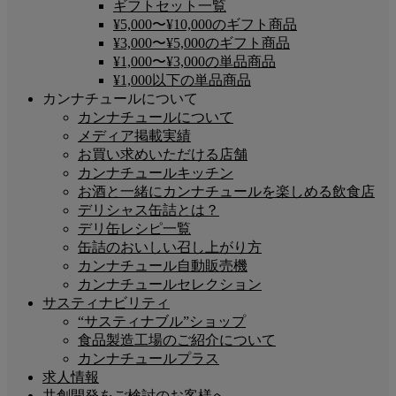
ギフトセット一覧
¥5,000〜¥10,000のギフト商品
¥3,000〜¥5,000のギフト商品
¥1,000〜¥3,000の単品商品
¥1,000以下の単品商品
カンナチュールについて
カンナチュールについて
メディア掲載実績
お買い求めいただける店舗
カンナチュールキッチン
お酒と一緒にカンナチュールを楽しめる飲食店
デリシャス缶詰とは？
デリ缶レシピ一覧
缶詰のおいしい召し上がり方
カンナチュール自動販売機
カンナチュールセレクション
サスティナビリティ
“サスティナブル”ショップ
食品製造工場のご紹介について
カンナチュールプラス
求人情報
共創開発をご検討のお客様へ