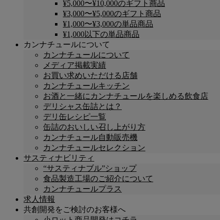
¥5,000〜¥10,000のギフト商品
¥3,000〜¥5,000のギフト商品
¥1,000〜¥3,000の単品商品
¥1,000以下の単品商品
カンナチュールについて
カンナチュールについて
メディア掲載実績
お買い求めいただける店舗
カンナチュールキッチン
お酒と一緒にカンナチュールを楽しめる飲食店
デリシャス缶詰とは？
デリ缶レシピ一覧
缶詰のおいしい召し上がり方
カンナチュール自動販売機
カンナチュールセレクション
サスティナビリティ
“サスティナブル”ショップ
食品製造工場のご紹介について
カンナチュールプラス
求人情報
共創開発をご検討のお客様へ
小ロット商品開発はコチラ