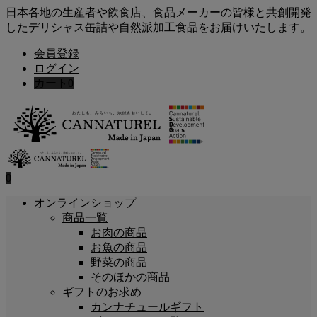
日本各地の生産者や飲食店、食品メーカーの皆様と共創開発
したデリシャス缶詰や自然派加工食品をお届けいたします。
会員登録
ログイン
カート
0
0
オンラインショップ
商品一覧
お肉の商品
お魚の商品
野菜の商品
そのほかの商品
ギフトのお求め
カンナチュールギフト