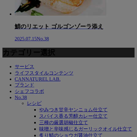
鯖のリエット ゴルゴンゾーラ添え
2025.07.15
No.38
カテゴリー選択
サービス
ライフスタイルコンテンツ
CANNATUREL LAB.
ブランド
シェフコラボ
No.38
レシピ
やみつき甘辛ヤンニョム仕立て
スパイス香る芳醇カレー仕立て
三種の厳選胡椒仕立て
味噌と辛味感じるガーリックオイル仕立て
炙り鯖のショウガ醤油仕立て