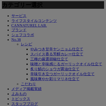
カテゴリー選択
サービス
ライフスタイルコンテンツ
CANNATUREL LAB.
ブランド
シェフコラボ
No.38
レシピ
やみつき甘辛ヤンニョム仕立て
スパイス香る芳醇カレー仕立て
三種の厳選胡椒仕立て
味噌と辛味感じるガーリックオイル仕立て
炙り鯖のショウガ醤油仕立て
辛味引き立つガーリックオイル仕立て
風味爽やか彩りマリネ仕立て
こだわり
メディア掲載実績
よみもの
トピックス
スタッフブログ