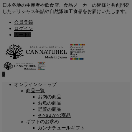
日本各地の生産者や飲食店、食品メーカーの皆様と共創開発
したデリシャス缶詰や自然派加工食品をお届けいたします。
会員登録
ログイン
カート
0
0
オンラインショップ
商品一覧
お肉の商品
お魚の商品
野菜の商品
そのほかの商品
ギフトのお求め
カンナチュールギフト