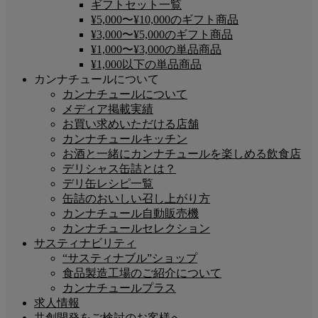
ギフトセット一覧
¥5,000〜¥10,000のギフト商品
¥3,000〜¥5,000のギフト商品
¥1,000〜¥3,000の単品商品
¥1,000以下の単品商品
カンナチュールについて
カンナチュールについて
メディア掲載実績
お買い求めいただける店舗
カンナチュールキッチン
お酒と一緒にカンナチュールを楽しめる飲食店
デリシャス缶詰とは？
デリ缶レシピ一覧
缶詰のおいしい召し上がり方
カンナチュール自動販売機
カンナチュールセレクション
サスティナビリティ
“サスティナブル”ショップ
食品製造工場のご紹介について
カンナチュールプラス
求人情報
共創開発をご検討のお客様へ