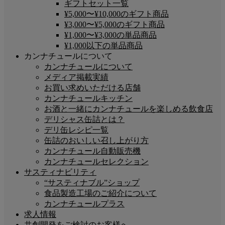
ギフトセット一覧
¥5,000〜¥10,000のギフト商品
¥3,000〜¥5,000のギフト商品
¥1,000〜¥3,000の単品商品
¥1,000以下の単品商品
カンナチュールについて
カンナチュールについて
メディア掲載実績
お買い求めいただける店舗
カンナチュールキッチン
お酒と一緒にカンナチュールを楽しめる飲食店
デリシャス缶詰とは？
デリ缶レシピ一覧
缶詰のおいしい召し上がり方
カンナチュール自動販売機
カンナチュールセレクション
サスティナビリティ
“サスティナブル”ショップ
食品製造工場のご紹介について
カンナチュールプラス
求人情報
共創開発をご検討のお客様へ