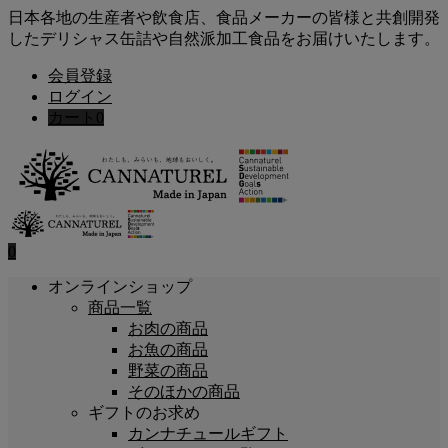
日本各地の生産者や飲食店、食品メーカーの皆様と共創開発
したデリシャス缶詰や自然派加工食品をお届けいたします。
会員登録
ログイン
カート
0
0
オンラインショップ
商品一覧
お肉の商品
お魚の商品
野菜の商品
そのほかの商品
ギフトのお求め
カンナチュールギフト