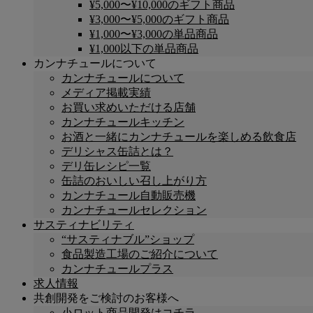
¥5,000〜¥10,000のギフト商品
¥3,000〜¥5,000のギフト商品
¥1,000〜¥3,000の単品商品
¥1,000以下の単品商品
カンナチュールについて
カンナチュールについて
メディア掲載実績
お買い求めいただける店舗
カンナチュールキッチン
お酒と一緒にカンナチュールを楽しめる飲食店
デリシャス缶詰とは？
デリ缶レシピ一覧
缶詰のおいしい召し上がり方
カンナチュール自動販売機
カンナチュールセレクション
サスティナビリティ
“サスティナブル”ショップ
食品製造工場のご紹介について
カンナチュールプラス
求人情報
共創開発をご検討のお客様へ
小ロット商品開発はコチラ