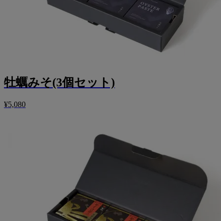
牡蠣みそ(3個セット)
¥5,080