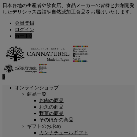
日本各地の生産者や飲食店、食品メーカーの皆様と共創開発
したデリシャス缶詰や自然派加工食品をお届けいたします。
会員登録
ログイン
カート
0
0
オンラインショップ
商品一覧
お肉の商品
お魚の商品
野菜の商品
そのほかの商品
ギフトのお求め
カンナチュールギフト