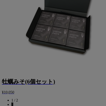
牡蠣みそ(6個セット)
¥10,050
1 / 2
1