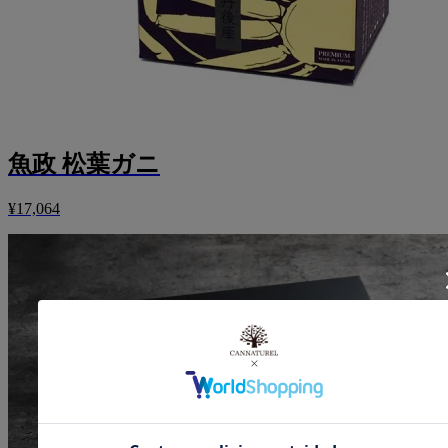
魚政 松葉ガニ
¥17,064