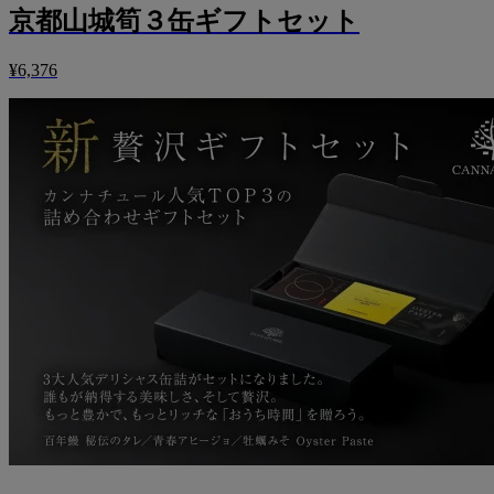
京都山城筍３缶ギフトセット
¥6,376