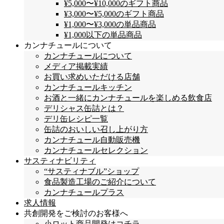
¥5,000〜¥10,000のギフト商品
¥3,000〜¥5,000のギフト商品
¥1,000〜¥3,000の単品商品
¥1,000以下の単品商品
カンナチュールについて
カンナチュールについて
メディア掲載実績
お買い求めいただける店舗
カンナチュールキッチン
お酒と一緒にカンナチュールを楽しめる飲食店
デリシャス缶詰とは？
デリ缶レシピ一覧
缶詰のおいしい召し上がり方
カンナチュール自動販売機
カンナチュールセレクション
サスティナビリティ
“サスティナブル”ショップ
食品製造工場のご紹介について
カンナチュールプラス
求人情報
共創開発をご検討のお客様へ
小ロット商品開発はコチラ