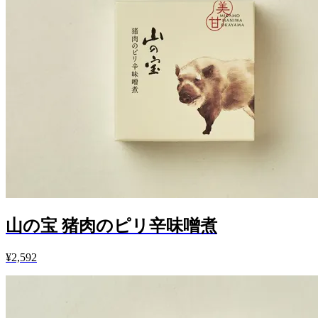
山の宝 猪肉のピリ辛味噌煮
¥2,592