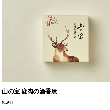
山の宝 鹿肉の酒香漬
¥1,944