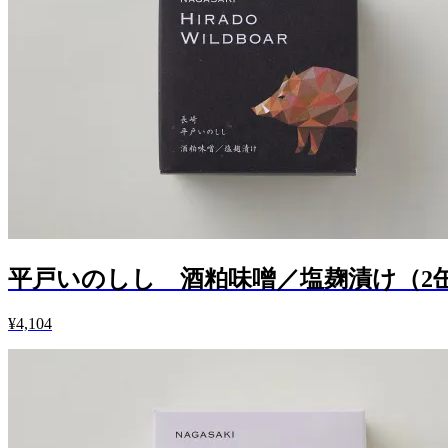
平戸いのしし 酒粕味噌／塩麹漬け（2
¥4,104