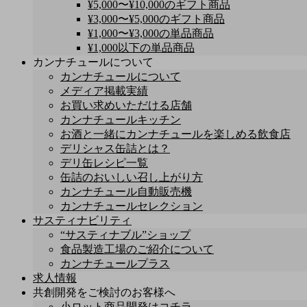
¥5,000〜¥10,000のギフト商品
¥3,000〜¥5,000のギフト商品
¥1,000〜¥3,000の単品商品
¥1,000以下の単品商品
カンナチュールについて
カンナチュールについて
メディア掲載実績
お買い求めいただける店舗
カンナチュールキッチン
お酒と一緒にカンナチュールを楽しめる飲食店
デリシャス缶詰とは？
デリ缶レシピ一覧
缶詰のおいしい召し上がり方
カンナチュール自動販売機
カンナチュールセレクション
サスティナビリティ
“サスティナブル”ショップ
食品製造工場のご紹介について
カンナチュールプラス
求人情報
共創開発をご検討のお客様へ
小ロット商品開発はコチラ