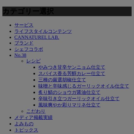
カテゴリー選択
サービス
ライフスタイルコンテンツ
CANNATUREL LAB.
ブランド
シェフコラボ
No.38
レシピ
やみつき甘辛ヤンニョム仕立て
スパイス香る芳醇カレー仕立て
三種の厳選胡椒仕立て
味噌と辛味感じるガーリックオイル仕立て
炙り鯖のショウガ醤油仕立て
辛味引き立つガーリックオイル仕立て
風味爽やか彩りマリネ仕立て
こだわり
メディア掲載実績
よみもの
トピックス