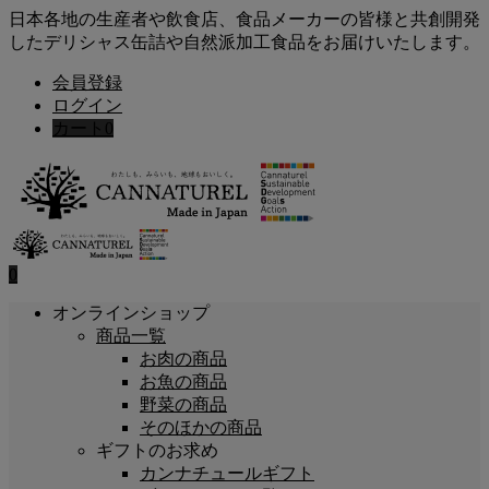
日本各地の生産者や飲食店、食品メーカーの皆様と共創開発
したデリシャス缶詰や自然派加工食品をお届けいたします。
会員登録
ログイン
カート
0
0
オンラインショップ
商品一覧
お肉の商品
お魚の商品
野菜の商品
そのほかの商品
ギフトのお求め
カンナチュールギフト