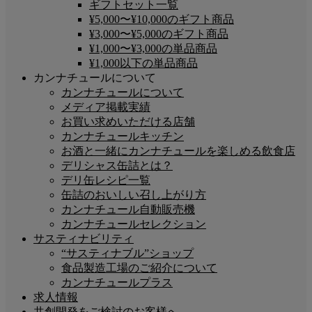
ギフトセット一覧
¥5,000〜¥10,000のギフト商品
¥3,000〜¥5,000のギフト商品
¥1,000〜¥3,000の単品商品
¥1,000以下の単品商品
カンナチュールについて
カンナチュールについて
メディア掲載実績
お買い求めいただける店舗
カンナチュールキッチン
お酒と一緒にカンナチュールを楽しめる飲食店
デリシャス缶詰とは？
デリ缶レシピ一覧
缶詰のおいしい召し上がり方
カンナチュール自動販売機
カンナチュールセレクション
サスティナビリティ
“サスティナブル”ショップ
食品製造工場のご紹介について
カンナチュールプラス
求人情報
共創開発をご検討のお客様へ