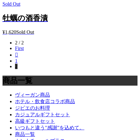
Sold Out
牡蠣の酒香漬
¥1,620
Sold Out
2 / 2
First

1
2
商品一覧
ヴィーガン商品
ホテル・飲食店コラボ商品
ジビエのお料理
カジュアルギフトセット
高級ギフトセット
いつもと違う"感謝”を込めて。
商品一覧