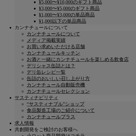
¥5,000〜¥10,000のギフト商品
¥3,000〜¥5,000のギフト商品
¥1,000〜¥3,000の単品商品
¥1,000以下の単品商品
カンナチュールについて
カンナチュールについて
メディア掲載実績
お買い求めいただける店舗
カンナチュールキッチン
お酒と一緒にカンナチュールを楽しめる飲食店
デリシャス缶詰とは？
デリ缶レシピ一覧
缶詰のおいしい召し上がり方
カンナチュール自動販売機
カンナチュールセレクション
サスティナビリティ
“サスティナブル”ショップ
食品製造工場のご紹介について
カンナチュールプラス
求人情報
共創開発をご検討のお客様へ
小ロット商品開発はコチラ