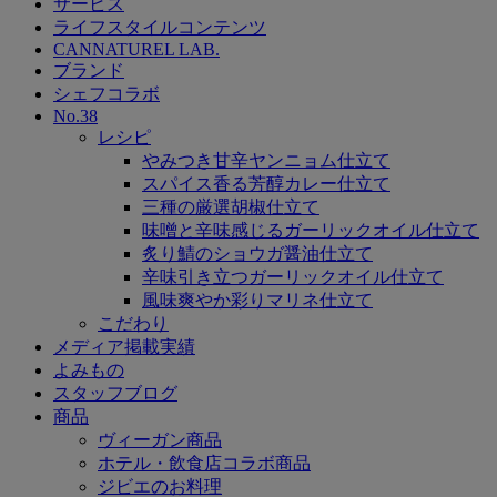
サービス
ライフスタイルコンテンツ
CANNATUREL LAB.
ブランド
シェフコラボ
No.38
レシピ
やみつき甘辛ヤンニョム仕立て
スパイス香る芳醇カレー仕立て
三種の厳選胡椒仕立て
味噌と辛味感じるガーリックオイル仕立て
炙り鯖のショウガ醤油仕立て
辛味引き立つガーリックオイル仕立て
風味爽やか彩りマリネ仕立て
こだわり
メディア掲載実績
よみもの
スタッフブログ
商品
ヴィーガン商品
ホテル・飲食店コラボ商品
ジビエのお料理