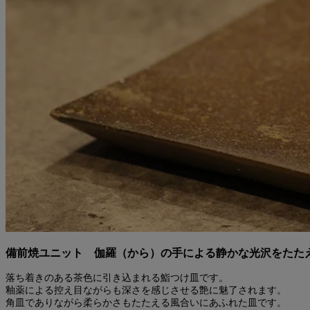
備前焼ユニット 伽羅（から）の手による静かな光沢をたた
落ち着きのある茶色に引き込まれる鮨つけ皿です。
釉薬による控え目ながらも深さを感じさせる艶に魅了されます。
角皿でありながら柔らかさもたたえる風合いにあふれた皿です。