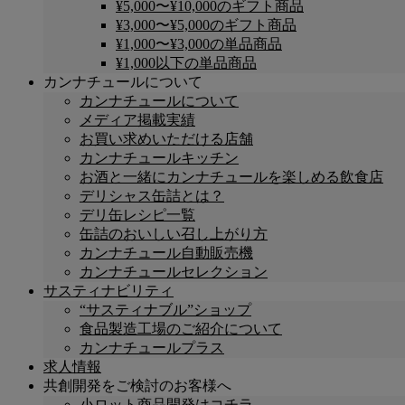
¥5,000〜¥10,000のギフト商品
¥3,000〜¥5,000のギフト商品
¥1,000〜¥3,000の単品商品
¥1,000以下の単品商品
カンナチュールについて
カンナチュールについて
メディア掲載実績
お買い求めいただける店舗
カンナチュールキッチン
お酒と一緒にカンナチュールを楽しめる飲食店
デリシャス缶詰とは？
デリ缶レシピ一覧
缶詰のおいしい召し上がり方
カンナチュール自動販売機
カンナチュールセレクション
サスティナビリティ
“サスティナブル”ショップ
食品製造工場のご紹介について
カンナチュールプラス
求人情報
共創開発をご検討のお客様へ
小ロット商品開発はコチラ