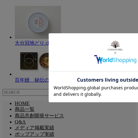
大分冠地どり chili sauce (Oita_chili)
百年鰻 秘伝のアヒージョ (unagi_ajiilo)
HOME
商品一覧
商品共創開発サービス
Q&A
メディア掲載実績
ポップアップ実績