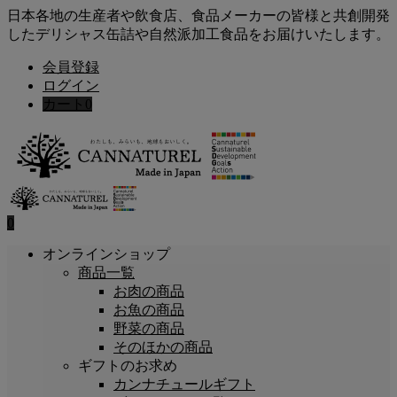
日本各地の生産者や飲食店、食品メーカーの皆様と共創開発
したデリシャス缶詰や自然派加工食品をお届けいたします。
会員登録
ログイン
カート
0
0
オンラインショップ
商品一覧
お肉の商品
お魚の商品
野菜の商品
そのほかの商品
ギフトのお求め
カンナチュールギフト