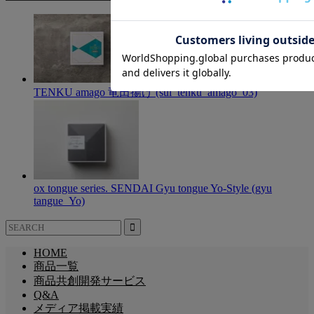
TENKU amago 竜田揚げ (sui_tenku_amago_03)
ox tongue series. SENDAI Gyu tongue Yo-Style (gyu
tangue_Yo)
HOME
商品一覧
商品共創開発サービス
Q&A
メディア掲載実績