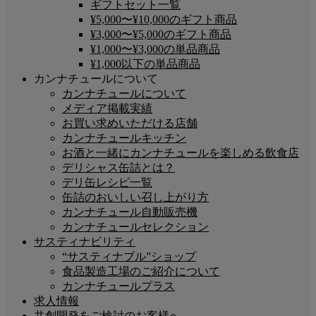
ギフトセット一覧
¥5,000〜¥10,000のギフト商品
¥3,000〜¥5,000のギフト商品
¥1,000〜¥3,000の単品商品
¥1,000以下の単品商品
カンナチュールについて
カンナチュールについて
メディア掲載実績
お買い求めいただける店舗
カンナチュールキッチン
お酒と一緒にカンナチュールを楽しめる飲食店
デリシャス缶詰とは？
デリ缶レシピ一覧
缶詰のおいしい召し上がり方
カンナチュール自動販売機
カンナチュールセレクション
サスティナビリティ
“サスティナブル”ショップ
食品製造工場のご紹介について
カンナチュールプラス
求人情報
共創開発をご検討のお客様へ