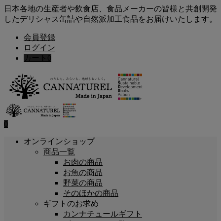
日本各地の生産者や飲食店、食品メーカーの皆様と共創開発
したデリシャス缶詰や自然派加工食品をお届けいたします。
会員登録
ログイン
カート
0
0
オンラインショップ
商品一覧
お肉の商品
お魚の商品
野菜の商品
そのほかの商品
ギフトのお求め
カンナチュールギフト