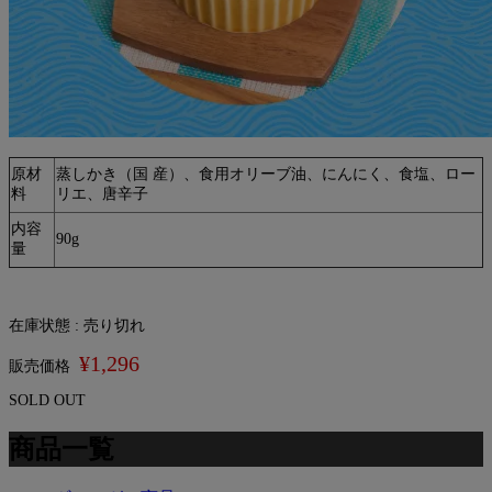
原材
蒸しかき（国 産）、食用オリーブ油、にんにく、食塩、ロー
料
リエ、唐辛子
内容
90g
量
在庫状態 : 売り切れ
¥1,296
販売価格
SOLD OUT
商品一覧