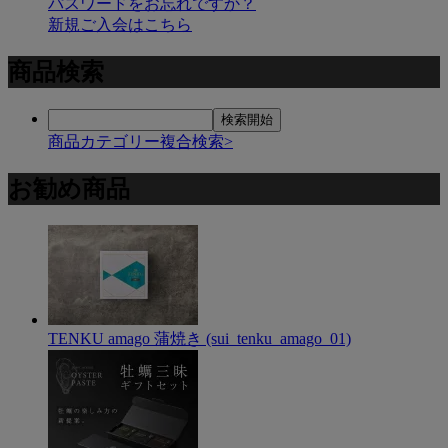
パスワードをお忘れですか？
新規ご入会はこちら
商品検索
商品カテゴリー複合検索>
お勧め商品
TENKU amago 蒲焼き (sui_tenku_amago_01)