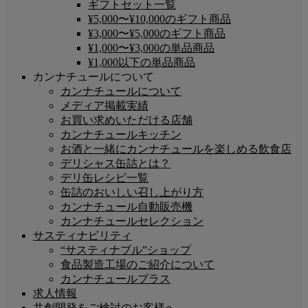
ギフトセット一覧
¥5,000〜¥10,000のギフト商品
¥3,000〜¥5,000のギフト商品
¥1,000〜¥3,000の単品商品
¥1,000以下の単品商品
カンナチュールについて
カンナチュールについて
メディア掲載実績
お買い求めいただける店舗
カンナチュールキッチン
お酒と一緒にカンナチュールを楽しめる飲食店
デリシャス缶詰とは？
デリ缶レシピ一覧
缶詰のおいしい召し上がり方
カンナチュール自動販売機
カンナチュールセレクション
サスティナビリティ
“サスティナブル”ショップ
食品製造工場のご紹介について
カンナチュールプラス
求人情報
共創開発をご検討のお客様へ