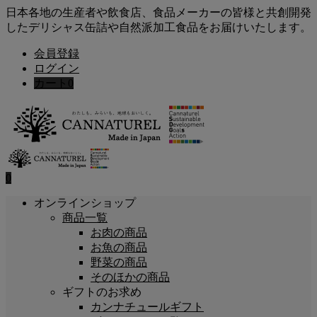
日本各地の生産者や飲食店、食品メーカーの皆様と共創開発
したデリシャス缶詰や自然派加工食品をお届けいたします。
会員登録
ログイン
カート
0
0
オンラインショップ
商品一覧
お肉の商品
お魚の商品
野菜の商品
そのほかの商品
ギフトのお求め
カンナチュールギフト