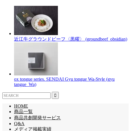
近江牛グラウンドビーフ〈黒曜〉 (groundbeef_obsidian)
ox tongue series. SENDAI Gyu tongue Wa-Style (gyu
tangue_Wa)
HOME
商品一覧
商品共創開発サービス
Q&A
メディア掲載実績