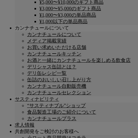
¥5,000〜¥10,000のギフト商品
¥3,000〜¥5,000のギフト商品
¥1,000〜¥3,000の単品商品
¥1,000以下の単品商品
カンナチュールについて
カンナチュールについて
メディア掲載実績
お買い求めいただける店舗
カンナチュールキッチン
お酒と一緒にカンナチュールを楽しめる飲食店
デリシャス缶詰とは？
デリ缶レシピ一覧
缶詰のおいしい召し上がり方
カンナチュール自動販売機
カンナチュールセレクション
サスティナビリティ
“サスティナブル”ショップ
食品製造工場のご紹介について
カンナチュールプラス
求人情報
共創開発をご検討のお客様へ
小ロット商品開発はコチラ