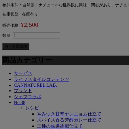
参加条件：自然派・ナチュールな世界観に興味・関心があり、ナチュ
在庫状態 : 在庫有り
¥2,500
販売価格
数量
商品カテゴリー
サービス
ライフスタイルコンテンツ
CANNATUREL LAB.
ブランド
シェフコラボ
No.38
レシピ
やみつき甘辛ヤンニョム仕立て
スパイス香る芳醇カレー仕立て
三種の厳選胡椒仕立て