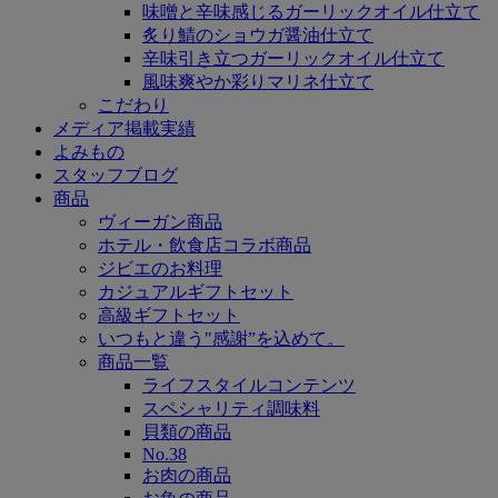
味噌と辛味感じるガーリックオイル仕立て
炙り鯖のショウガ醤油仕立て
辛味引き立つガーリックオイル仕立て
風味爽やか彩りマリネ仕立て
こだわり
メディア掲載実績
よみもの
スタッフブログ
商品
ヴィーガン商品
ホテル・飲食店コラボ商品
ジビエのお料理
カジュアルギフトセット
高級ギフトセット
いつもと違う"感謝”を込めて。
商品一覧
ライフスタイルコンテンツ
スペシャリティ調味料
貝類の商品
No.38
お肉の商品