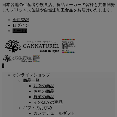
日本各地の生産者や飲食店、食品メーカーの皆様と共創開発
したデリシャス缶詰や自然派加工食品をお届けいたします。
会員登録
ログイン
カート
0
0
オンラインショップ
商品一覧
お肉の商品
お魚の商品
野菜の商品
そのほかの商品
ギフトのお求め
カンナチュールギフト