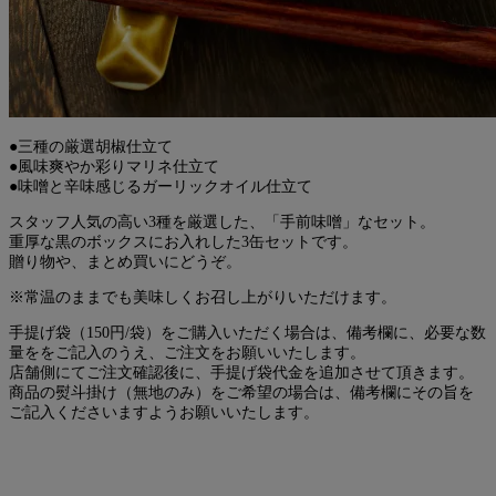
●三種の厳選胡椒仕立て
●風味爽やか彩りマリネ仕立て
●味噌と辛味感じるガーリックオイル仕立て
スタッフ人気の高い3種を厳選した、「手前味噌」なセット。
重厚な黒のボックスにお入れした3缶セットです。
贈り物や、まとめ買いにどうぞ。
※常温のままでも美味しくお召し上がりいただけます。
手提げ袋（150円/袋）をご購入いただく場合は、備考欄に、必要な数
量ををご記入のうえ、ご注文をお願いいたします。
店舗側にてご注文確認後に、手提げ袋代金を追加させて頂きます。
商品の熨斗掛け（無地のみ）をご希望の場合は、備考欄にその旨を
ご記入くださいますようお願いいたします。