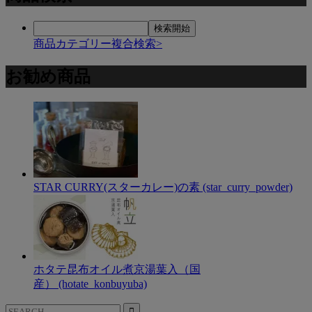
商品カテゴリー複合検索>
お勧め商品
STAR CURRY(スターカレー)の素 (star_curry_powder)
ホタテ昆布オイル煮京湯葉入（国
産） (hotate_konbuyuba)