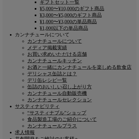
ギフトセット一覧
¥5,000〜¥10,000のギフト商品
¥3,000〜¥5,000のギフト商品
¥1,000〜¥3,000の単品商品
¥1,000以下の単品商品
カンナチュールについて
カンナチュールについて
メディア掲載実績
お買い求めいただける店舗
カンナチュールキッチン
お酒と一緒にカンナチュールを楽しめる飲食店
デリシャス缶詰とは？
デリ缶レシピ一覧
缶詰のおいしい召し上がり方
カンナチュール自動販売機
カンナチュールセレクション
サスティナビリティ
“サスティナブル”ショップ
食品製造工場のご紹介について
カンナチュールプラス
求人情報
共創開発をご検討のお客様へ