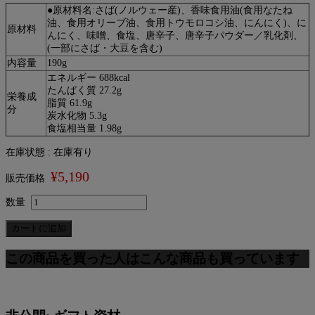
●原材料名:さば(ノルウェー産)、香味食用油(食用なたね
油、食用オリーブ油、食用トウモロコシ油、にんにく)、に
原材料
んにく、味噌、食塩、唐辛子、唐辛子パウダー／乳化剤、
(一部にさば・大豆を含む)
内容量
190g
エネルギー 688kcal
たんぱく質 27.2g
栄養成
脂質 61.9g
分
炭水化物 5.3g
食塩相当量 1.98g
在庫状態 : 在庫有り
¥5,190
販売価格
数量
この商品を買った人はこんな商品も買っています