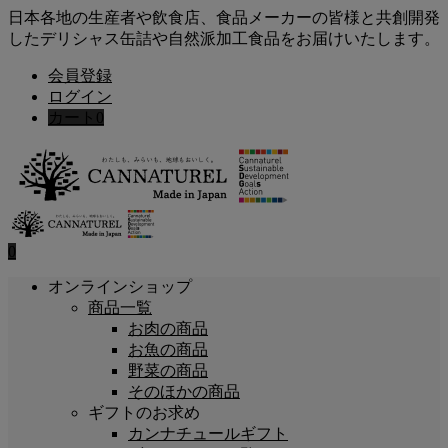
日本各地の生産者や飲食店、食品メーカーの皆様と共創開発
したデリシャス缶詰や自然派加工食品をお届けいたします。
会員登録
ログイン
カート
0
0
オンラインショップ
商品一覧
お肉の商品
お魚の商品
野菜の商品
そのほかの商品
ギフトのお求め
カンナチュールギフト