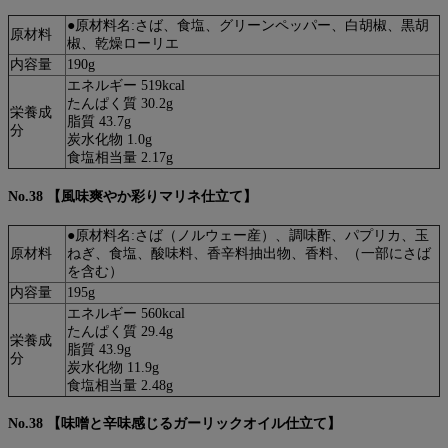
●原材料名:さば、食塩、グリーンペッパー、白胡椒、黒胡
原材料
椒、乾燥ローリエ
内容量
190g
エネルギー 519kcal
たんぱく質 30.2g
栄養成
脂質 43.7g
分
炭水化物 1.0g
食塩相当量 2.17g
No.38 【風味爽やか彩りマリネ仕立て】
●原材料名:さば（ノルウェー産）、調味酢、パプリカ、玉
原材料
ねぎ、食塩、酸味料、香辛料抽出物、香料、（一部にさば
を含む）
内容量
195g
エネルギー 560kcal
たんぱく質 29.4g
栄養成
脂質 43.9g
分
炭水化物 11.9g
食塩相当量 2.48g
No.38 【味噌と辛味感じるガーリックオイル仕立て】