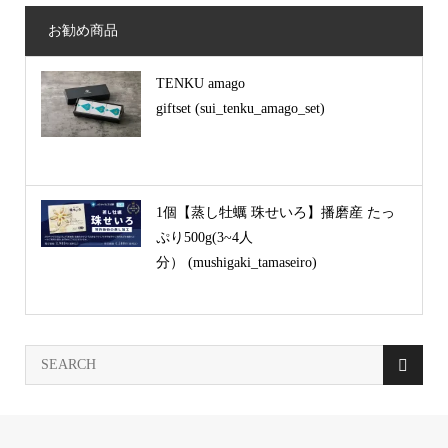
お勧め商品
TENKU amago
giftset (sui_tenku_amago_set)
1個【蒸し牡蠣 珠せいろ】播磨産 たっ
ぷり500g(3~4人
分） (mushigaki_tamaseiro)