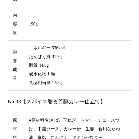
料
内
容
190g
量
エネルギー 536kcal
栄
たんぱく質 31.9g
養
脂質 44.8g
成
炭水化物 1.0g
分
食塩相当量 1.98g
No.38【スパイス香る芳醇カレー仕立て】
原
●原材料名:さば、玉ねぎ、トマト・ジュースづ
材
け、中濃ソース、カレー粉、生姜、食用なたね
料
油、食塩、にんにく、クミンパウダー