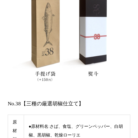
No.38【三種の厳選胡椒仕立て】
原
●原材料名:さば、食塩、グリーンペッパー、白胡
材
椒、黒胡椒、乾燥ローリエ