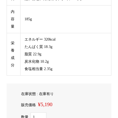
内
容
185g
量
エネルギー 320kcal
栄
たんぱく質 18.3g
養
脂質 22.9g
成
炭水化物 10.2g
分
食塩相当量 2.35g
在庫状態 : 在庫有り
¥5,190
販売価格
数量