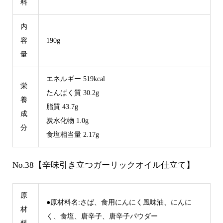
料
内
容
190g
量
エネルギー 519kcal
栄
たんぱく質 30.2g
養
脂質 43.7g
成
炭水化物 1.0g
分
食塩相当量 2.17g
No.38【辛味引き立つガーリックオイル仕立て】
原
●原材料名:さば、食用にんにく風味油、にんに
材
く、食塩、唐辛子、唐辛子パウダー