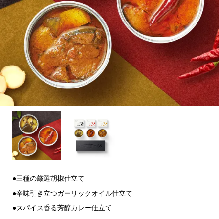
●三種の厳選胡椒仕立て
●辛味引き立つガーリックオイル仕立て
●スパイス香る芳醇カレー仕立て