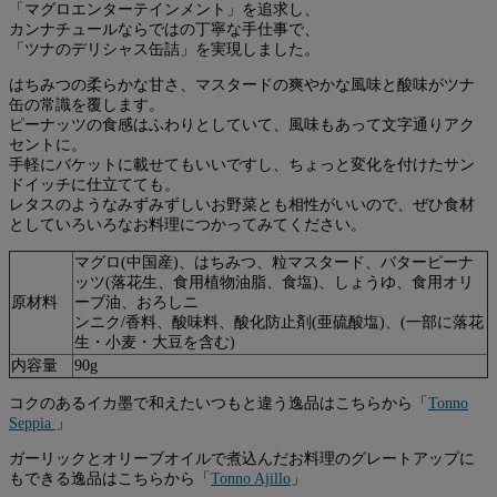
「マグロエンターテインメント」を追求し、
カンナチュールならではの丁寧な手仕事で、
「ツナのデリシャス缶詰」を実現しました。
はちみつの柔らかな甘さ、マスタードの爽やかな風味と酸味がツナ
缶の常識を覆します。
ピーナッツの食感はふわりとしていて、風味もあって文字通りアク
セントに。
手軽にバケットに載せてもいいですし、ちょっと変化を付けたサン
ドイッチに仕立てても。
レタスのようなみずみずしいお野菜とも相性がいいので、ぜひ食材
としていろいろなお料理につかってみてください。
マグロ(中国産)、はちみつ、粒マスタード、バターピーナ
ッツ(落花生、食用植物油脂、食塩)、しょうゆ、食用オリ
原材料
ーブ油、おろしニ
ンニク/香料、酸味料、酸化防止剤(亜硫酸塩)、(一部に落花
生・小⻨・大豆を含む)
内容量
90g
コクのあるイカ墨で和えたいつもと違う逸品はこちらから「
Tonno
Seppia
」
ガーリックとオリーブオイルで煮込んだお料理のグレートアップに
もできる逸品はこちらから「
Tonno Ajillo
」