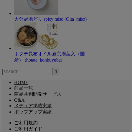
大分冠地どり spicy miso (Oita_miso)
ホタテ昆布オイル煮京湯葉入（国
産） (hotate_konbuyuba)
HOME
商品一覧
商品共創開発サービス
Q&A
メディア掲載実績
ポップアップ実績
ご利用規約
ご利用ガイド