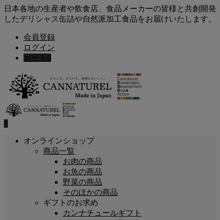
日本各地の生産者や飲食店、食品メーカーの皆様と共創開発
したデリシャス缶詰や自然派加工食品をお届けいたします。
会員登録
ログイン
カート
0
0
オンラインショップ
商品一覧
お肉の商品
お魚の商品
野菜の商品
そのほかの商品
ギフトのお求め
カンナチュールギフト