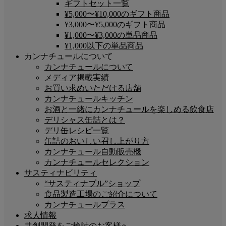
ギフトセット一覧
¥5,000〜¥10,000のギフト商品
¥3,000〜¥5,000のギフト商品
¥1,000〜¥3,000の単品商品
¥1,000以下の単品商品
カンナチュールについて
カンナチュールについて
メディア掲載実績
お買い求めいただける店舗
カンナチュールキッチン
お酒と一緒にカンナチュールを楽しめる飲食店
デリシャス缶詰とは？
デリ缶レシピ一覧
缶詰のおいしい召し上がり方
カンナチュール自動販売機
カンナチュールセレクション
サスティナビリティ
“サスティナブル”ショップ
食品製造工場のご紹介について
カンナチュールプラス
求人情報
共創開発をご検討のお客様へ