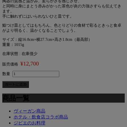
陶器の質感と温かみ、柔らかさを感じさせ、
と同時に身にまとう赤みがかった茶色が炎の力強さすらも伝えてき
ます。
手に触れずにはいられないひと皿です。
鮨つけ皿としてはもちろん、色とりどりの食材で彩るときっと食卓
がより明るく、温かくなることでしょう。
サイズ：縦16.8cm×横27.7cm×高さ1.8cm（最高部）
重量：1015g
在庫状態 : 在庫僅少
¥12,700
販売価格
数量
商品一覧
ヴィーガン商品
ホテル・飲食店コラボ商品
ジビエのお料理