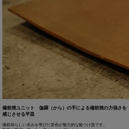
備前焼ユニット 伽羅（から）の手による備前焼の力強さを
感じさせる平皿
備前焼らしい赤みを帯びた茶色が魅力的な鮨つけ皿です。