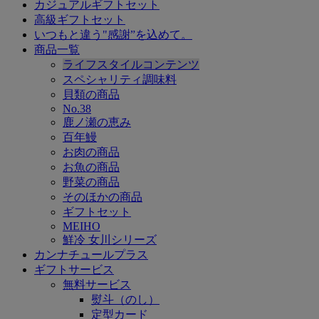
カジュアルギフトセット
高級ギフトセット
いつもと違う"感謝”を込めて。
商品一覧
ライフスタイルコンテンツ
スペシャリティ調味料
貝類の商品
No.38
鹿ノ瀬の恵み
百年鰻
お肉の商品
お魚の商品
野菜の商品
そのほかの商品
ギフトセット
MEIHO
鮮冷 女川シリーズ
カンナチュールプラス
ギフトサービス
無料サービス
熨斗（のし）
定型カード