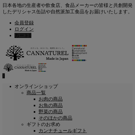
日本各地の生産者や飲食店、食品メーカーの皆様と共創開発
したデリシャス缶詰や自然派加工食品をお届けいたします。
会員登録
ログイン
カート
0
0
オンラインショップ
商品一覧
お肉の商品
お魚の商品
野菜の商品
そのほかの商品
ギフトのお求め
カンナチュールギフト