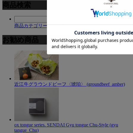
商品検索
商品カテゴリー複合検索>
お勧め商品
近江牛グラウンドビーフ〈琥珀〉 (groundbeef_amber)
ox tongue series. SENDAI Gyu tongue Chu-Style (gyu
tangue_Chu)