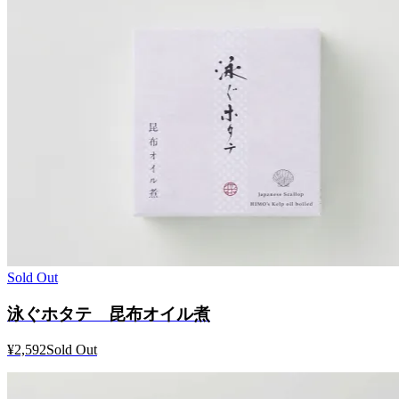
Sold Out
泳ぐホタテ 昆布オイル煮
¥2,592
Sold Out