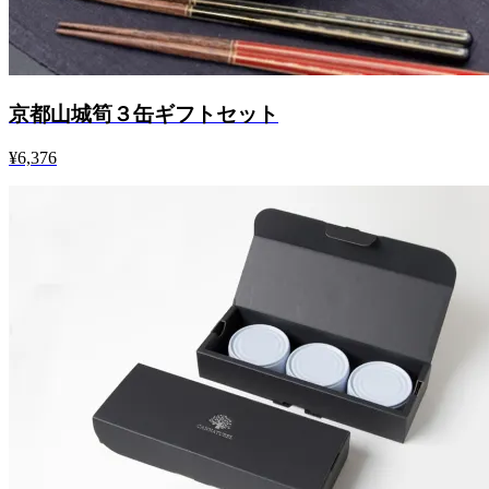
京都山城筍３缶ギフトセット
¥6,376