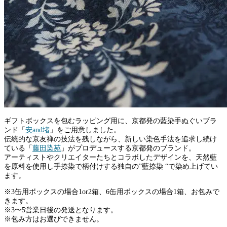
ギフトボックスを包むラッピング用に、京都発の藍染手ぬぐいブラ
ンド「
安and堵
」をご用意しました。
伝統的な京友禅の技法を残しながら、新しい染色手法を追求し続け
ている「
藤田染苑
」がプロデュースする京都発のブランド。
アーティストやクリエイターたちとコラボしたデザインを、天然藍
を原料を使用し手捺染で柄付けする独自の”藍捺染 “で染め上げてい
ます。
※3缶用ボックスの場合1or2箱、6缶用ボックスの場合1箱、お包みで
きます。
※3〜5営業日後の発送となります。
※包み方はお選びできません。