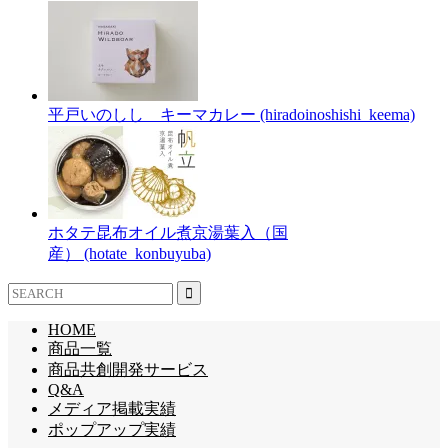
平戸いのしし キーマカレー (hiradoinoshishi_keema)
ホタテ昆布オイル煮京湯葉入（国
産） (hotate_konbuyuba)
HOME
商品一覧
商品共創開発サービス
Q&A
メディア掲載実績
ポップアップ実績