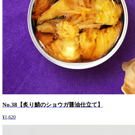
No.38【炙り鯖のショウガ醤油仕立て】
¥1,620