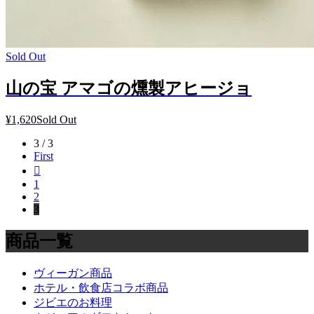
Sold Out
山の宝 アマゴの燻製アヒージョ
¥1,620
Sold Out
3 / 3
First

1
2
3
商品一覧
ヴィーガン商品
ホテル・飲食店コラボ商品
ジビエのお料理