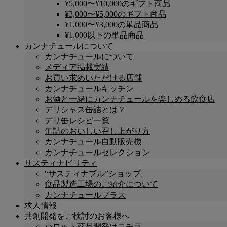
¥5,000〜¥10,000のギフト商品
¥3,000〜¥5,000のギフト商品
¥1,000〜¥3,000の単品商品
¥1,000以下の単品商品
カンナチュールについて
カンナチュールについて
メディア掲載実績
お買い求めいただける店舗
カンナチュールキッチン
お酒と一緒にカンナチュールを楽しめる飲食店
デリシャス缶詰とは？
デリ缶レシピ一覧
缶詰のおいしい召し上がり方
カンナチュール自動販売機
カンナチュールセレクション
サスティナビリティ
“サスティナブル”ショップ
食品製造工場のご紹介について
カンナチュールプラス
求人情報
共創開発をご検討のお客様へ
小ロット商品開発はコチラ