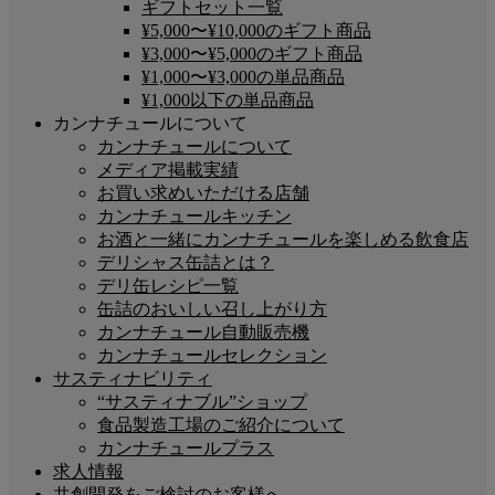
ギフトセット一覧
¥5,000〜¥10,000のギフト商品
¥3,000〜¥5,000のギフト商品
¥1,000〜¥3,000の単品商品
¥1,000以下の単品商品
カンナチュールについて
カンナチュールについて
メディア掲載実績
お買い求めいただける店舗
カンナチュールキッチン
お酒と一緒にカンナチュールを楽しめる飲食店
デリシャス缶詰とは？
デリ缶レシピ一覧
缶詰のおいしい召し上がり方
カンナチュール自動販売機
カンナチュールセレクション
サスティナビリティ
“サスティナブル”ショップ
食品製造工場のご紹介について
カンナチュールプラス
求人情報
共創開発をご検討のお客様へ