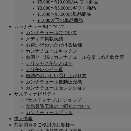
¥5,000〜¥10,000のギフト商品
¥3,000〜¥5,000のギフト商品
¥1,000〜¥3,000の単品商品
¥1,000以下の単品商品
カンナチュールについて
カンナチュールについて
メディア掲載実績
お買い求めいただける店舗
カンナチュールキッチン
お酒と一緒にカンナチュールを楽しめる飲食店
デリシャス缶詰とは？
デリ缶レシピ一覧
缶詰のおいしい召し上がり方
カンナチュール自動販売機
カンナチュールセレクション
サスティナビリティ
“サスティナブル”ショップ
食品製造工場のご紹介について
カンナチュールプラス
求人情報
共創開発をご検討のお客様へ
小ロット商品開発はコチラ