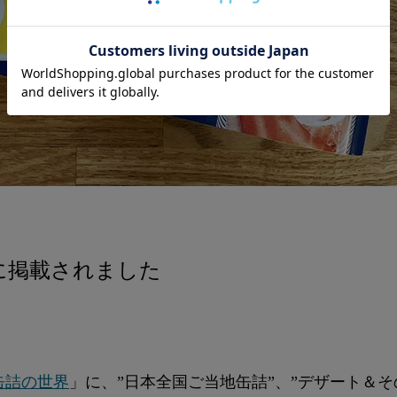
に掲載されました
缶詰の世界
」に、”日本全国ご当地缶詰”、”デザート＆