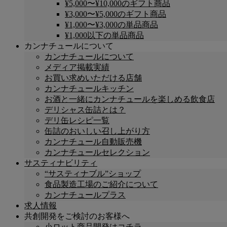
¥5,000〜¥10,000のギフト商品
¥3,000〜¥5,000のギフト商品
¥1,000〜¥3,000の単品商品
¥1,000以下の単品商品
カンナチュールについて
カンナチュールについて
メディア掲載実績
お買い求めいただける店舗
カンナチュールキッチン
お酒と一緒にカンナチュールを楽しめる飲食店
デリシャス缶詰とは？
デリ缶レシピ一覧
缶詰のおいしい召し上がり方
カンナチュール自動販売機
カンナチュールセレクション
サスティナビリティ
“サスティナブル”ショップ
食品製造工場のご紹介について
カンナチュールプラス
求人情報
共創開発をご検討のお客様へ
小ロット商品開発はコチラ