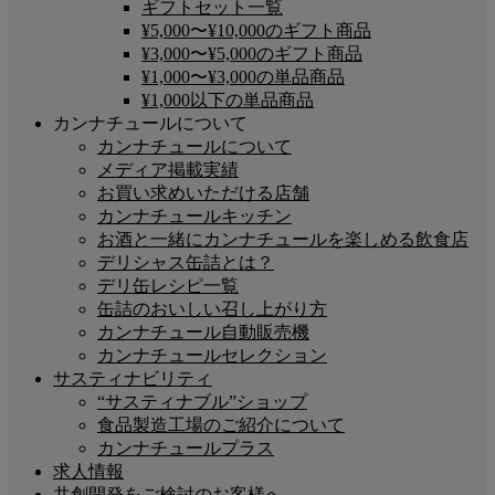
ギフトセット一覧
¥5,000〜¥10,000のギフト商品
¥3,000〜¥5,000のギフト商品
¥1,000〜¥3,000の単品商品
¥1,000以下の単品商品
カンナチュールについて
カンナチュールについて
メディア掲載実績
お買い求めいただける店舗
カンナチュールキッチン
お酒と一緒にカンナチュールを楽しめる飲食店
デリシャス缶詰とは？
デリ缶レシピ一覧
缶詰のおいしい召し上がり方
カンナチュール自動販売機
カンナチュールセレクション
サスティナビリティ
“サスティナブル”ショップ
食品製造工場のご紹介について
カンナチュールプラス
求人情報
共創開発をご検討のお客様へ