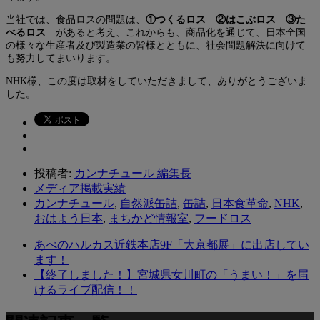
当社では、食品ロスの問題は、
①つくるロス ②はこぶロス ③た
べるロス
があると考え、これからも、商品化を通じて、日本全国
の様々な生産者及び製造業の皆様とともに、社会問題解決に向けて
も努力してまいります。
NHK様、この度は取材をしていただきまして、ありがとうございま
した。
投稿者:
カンナチュール 編集長
メディア掲載実績
カンナチュール
,
自然派缶詰
,
缶詰
,
日本食革命
,
NHK
,
おはよう日本
,
まちかど情報室
,
フードロス
あべのハルカス近鉄本店9F「大京都展」に出店してい
ます！
【終了しました！】宮城県女川町の「うまい！」を届
けるライブ配信！！