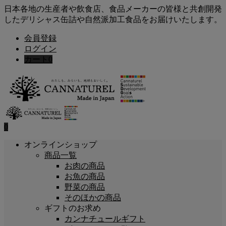
日本各地の生産者や飲食店、食品メーカーの皆様と共創開発
したデリシャス缶詰や自然派加工食品をお届けいたします。
会員登録
ログイン
カート
0
0
オンラインショップ
商品一覧
お肉の商品
お魚の商品
野菜の商品
そのほかの商品
ギフトのお求め
カンナチュールギフト