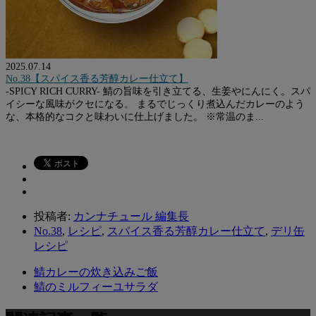
2025.07.14
No.38【スパイス香る芳醇カレー仕立て】
-SPICY RICH CURRY- 鯖の旨味を引き立てる、生姜やにんにく。スパ
イシーな風味がクセになる。 まるでじっくり煮込んだカレーのよう
な、本格的なコクと味わいに仕上げました。 ※常温のま...
投稿者:
カンナチュール 編集長
No.38
,
レシピ
,
スパイス香る芳醇カレー仕立て
,
デリ缶
レシピ
鯖カレーの炊き込みご飯
鯖のミルフィーユサラダ