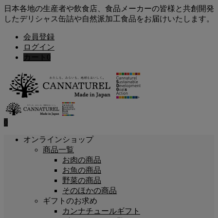
日本各地の生産者や飲食店、食品メーカーの皆様と共創開発
したデリシャス缶詰や自然派加工食品をお届けいたします。
会員登録
ログイン
カート
0
0
オンラインショップ
商品一覧
お肉の商品
お魚の商品
野菜の商品
そのほかの商品
ギフトのお求め
カンナチュールギフト