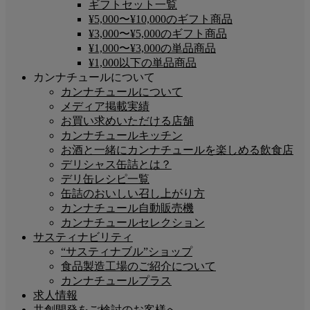
ギフトセット一覧
¥5,000〜¥10,000のギフト商品
¥3,000〜¥5,000のギフト商品
¥1,000〜¥3,000の単品商品
¥1,000以下の単品商品
カンナチュールについて
カンナチュールについて
メディア掲載実績
お買い求めいただける店舗
カンナチュールキッチン
お酒と一緒にカンナチュールを楽しめる飲食店
デリシャス缶詰とは？
デリ缶レシピ一覧
缶詰のおいしい召し上がり方
カンナチュール自動販売機
カンナチュールセレクション
サスティナビリティ
“サスティナブル”ショップ
食品製造工場のご紹介について
カンナチュールプラス
求人情報
共創開発をご検討のお客様へ