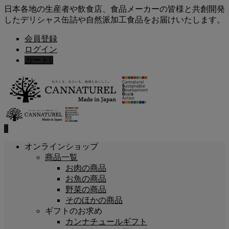
日本各地の生産者や飲食店、食品メーカーの皆様と共創開発
したデリシャス缶詰や自然派加工食品をお届けいたします。
会員登録
ログイン
カート
0
0
オンラインショップ
商品一覧
お肉の商品
お魚の商品
野菜の商品
そのほかの商品
ギフトのお求め
カンナチュールギフト