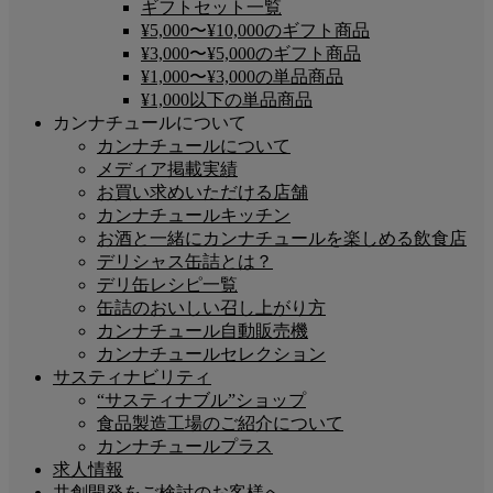
ギフトセット一覧
¥5,000〜¥10,000のギフト商品
¥3,000〜¥5,000のギフト商品
¥1,000〜¥3,000の単品商品
¥1,000以下の単品商品
カンナチュールについて
カンナチュールについて
メディア掲載実績
お買い求めいただける店舗
カンナチュールキッチン
お酒と一緒にカンナチュールを楽しめる飲食店
デリシャス缶詰とは？
デリ缶レシピ一覧
缶詰のおいしい召し上がり方
カンナチュール自動販売機
カンナチュールセレクション
サスティナビリティ
“サスティナブル”ショップ
食品製造工場のご紹介について
カンナチュールプラス
求人情報
共創開発をご検討のお客様へ