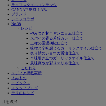
ライフスタイルコンテンツ
CANNATUREL LAB.
ブランド
シェフコラボ
No.38
レシピ
やみつき甘辛ヤンニョム仕立て
スパイス香る芳醇カレー仕立て
三種の厳選胡椒仕立て
味噌と辛味感じるガーリックオイル仕立て
炙り鯖のショウガ醤油仕立て
辛味引き立つガーリックオイル仕立て
風味爽やか彩りマリネ仕立て
こだわり
メディア掲載実績
よみもの
トピックス
スタッフブログ
デリ缶レシピ
月を選択