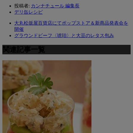
投稿者:
カンナチュール 編集長
デリ缶レシピ
大丸松坂屋百貨店にてポップストア＆新商品発表会を
開催
グラウンドビーフ〈琥珀〉と大豆のレタス包み
関連記事一覧