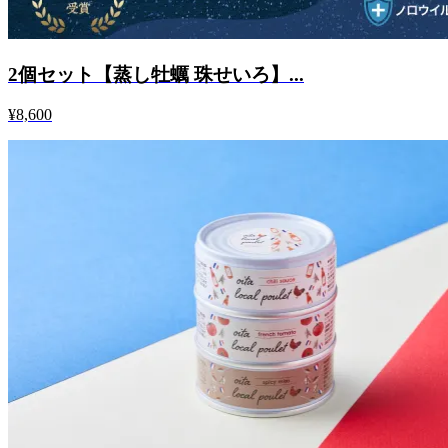
2個セット【蒸し牡蠣 珠せいろ】...
¥8,600