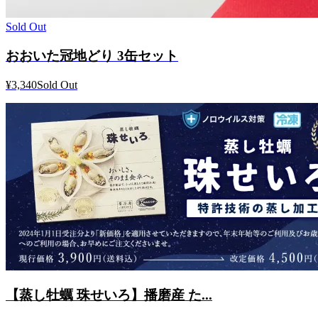
Sold Out
おおいた冠地どり 3缶セット
¥3,340
Sold Out
【蒸し牡蠣 珠せいろ】播磨産 た...