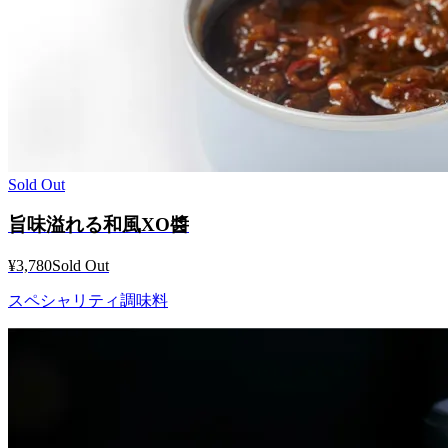
Sold Out
旨味溢れる和風XO醬
¥3,780
Sold Out
スペシャリティ調味料