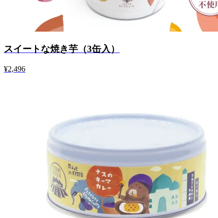
スイートな焼き芋（3缶入）
¥2,496