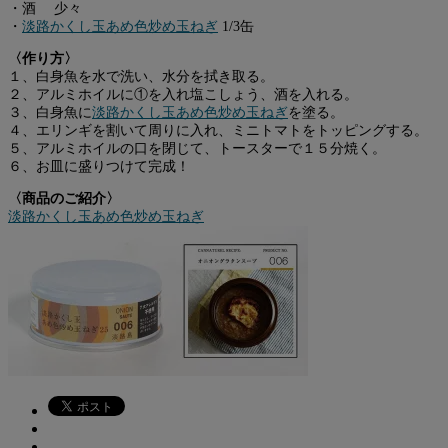
・酒 少々
・
淡路かくし玉あめ色炒め玉ねぎ
1/3缶
〈作り方〉
１、白身魚を水で洗い、水分を拭き取る。
２、アルミホイルに①を入れ塩こしょう、酒を入れる。
３、白身魚に
淡路かくし玉あめ色炒め玉ねぎ
を塗る。
４、エリンギを割いて周りに入れ、ミニトマトをトッピングする。
５、アルミホイルの口を閉じて、トースターで１５分焼く。
６、お皿に盛りつけて完成！
〈商品のご紹介〉
淡路かくし玉あめ色炒め玉ねぎ