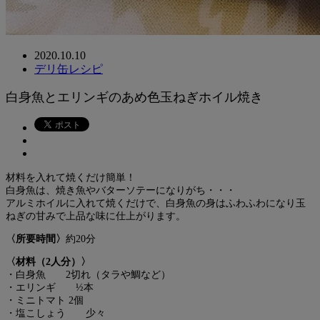
2020.10.10
デリ缶レシピ
白身魚とエリンギのあめ色玉ねぎホイル焼き
材料を入れて焼くだけ簡単！
白身魚は、焼き魚やバターソテーになりがち・・・
アルミホイルに入れて焼くだけで、白身魚の身はふわふわになり玉
ねぎの甘みで上品な味に仕上がります。
〈所要時間〉
約20分
〈材料（2人分）〉
・白身魚 2切れ（タラや鯛など）
・エリンギ ½本
・ミニトマト 2個
・塩こしょう 少々