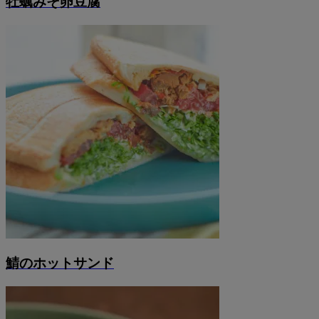
牡蠣みそ卵豆腐
鯖のホットサンド