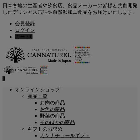
日本各地の生産者や飲食店、食品メーカーの皆様と共創開発
したデリシャス缶詰や自然派加工食品をお届けいたします。
会員登録
ログイン
カート
0
0
オンラインショップ
商品一覧
お肉の商品
お魚の商品
野菜の商品
そのほかの商品
ギフトのお求め
カンナチュールギフト