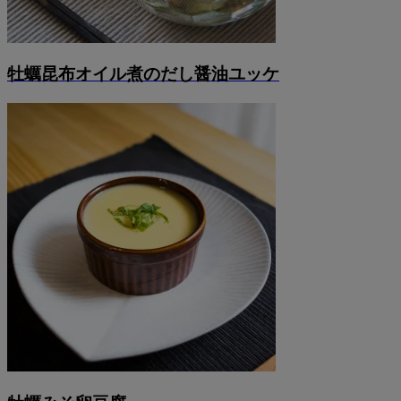
牡蠣昆布オイル煮のだし醤油ユッケ