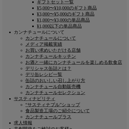
ギフトセット一覧
¥5,000〜¥10,000のギフト商品
¥3,000〜¥5,000のギフト商品
¥1,000〜¥3,000の単品商品
¥1,000以下の単品商品
カンナチュールについて
カンナチュールについて
メディア掲載実績
お買い求めいただける店舗
カンナチュールキッチン
お酒と一緒にカンナチュールを楽しめる飲食店
デリシャス缶詰とは？
デリ缶レシピ一覧
缶詰のおいしい召し上がり方
カンナチュール自動販売機
カンナチュールセレクション
サスティナビリティ
“サスティナブル”ショップ
食品製造工場のご紹介について
カンナチュールプラス
求人情報
共創開発をご検討のお客様へ