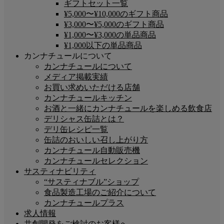
ギフトセット一覧
¥5,000〜¥10,000のギフト商品
¥3,000〜¥5,000のギフト商品
¥1,000〜¥3,000の単品商品
¥1,000以下の単品商品
カンナチュールについて
カンナチュールについて
メディア掲載実績
お買い求めいただける店舗
カンナチュールキッチン
お酒と一緒にカンナチュールを楽しめる飲食店
デリシャス缶詰とは？
デリ缶レシピ一覧
缶詰のおいしい召し上がり方
カンナチュール自動販売機
カンナチュールセレクション
サスティナビリティ
“サスティナブル”ショップ
食品製造工場のご紹介について
カンナチュールプラス
求人情報
共創開発をご検討のお客様へ