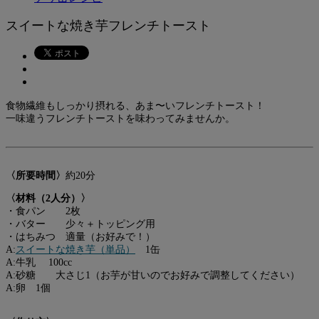
スイートな焼き芋フレンチトースト
食物繊維もしっかり摂れる、あま〜いフレンチトースト！
一味違うフレンチトーストを味わってみませんか。
〈所要時間〉
約20分
〈材料（2人分）〉
・食パン 2枚
・バター 少々＋トッピング用
・はちみつ 適量（お好みで！）
A:
スイートな焼き芋（単品）
1缶
A:牛乳 100cc
A:砂糖 大さじ1（お芋が甘いのでお好みで調整してください）
A:卵 1個