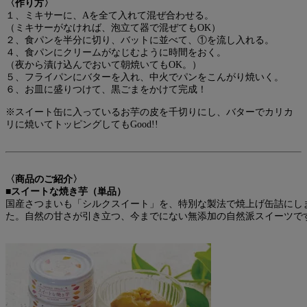
〈作り方〉
１、ミキサーに、Aを全て入れて混ぜ合わせる。
（ミキサーがなければ、泡立て器で混ぜてもOK）
２、食パンを半分に切り、バットに並べて、①を流し入れる。
４、食パンにクリームがなじむように時間をおく。
（夜から漬け込んでおいて朝焼いてもOK。）
５、フライパンにバターを入れ、中火でパンをこんがり焼いく。
６、お皿に盛りつけて、黒ごまをかけて完成！
※スイート缶に入っているお芋の皮を千切りにし、バターでカリカ
リに焼いてトッピングしてもGood!!
〈商品のご紹介〉
■スイートな焼き芋（単品）
国産さつまいも「シルクスイート」を、特別な製法で焼上げ缶詰にし
た。自然の甘さが引き立つ、今までにない無添加の自然派スイーツで